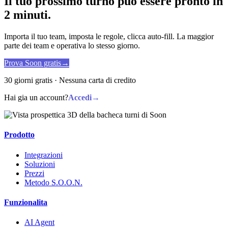
Il tuo prossimo turno puo essere pronto in
2 minuti.
Importa il tuo team, imposta le regole, clicca auto-fill. La maggior
parte dei team e operativa lo stesso giorno.
Prova Soon gratis
→
30 giorni gratis · Nessuna carta di credito
Hai gia un account?
Accedi
→
Prodotto
Integrazioni
Soluzioni
Prezzi
Metodo S.O.O.N.
Funzionalita
AI Agent