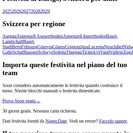
2025
2026
2027
2028
2029
Svizzera per regione
Aargau
Appenzell Ausserrhoden
Appenzell Innerrhoden
Basel-
Landschaft
Basel-
Stadt
Bern
Fribourg
Ginevra
Glarus
Grigioni
Jura
Lucerna
Neuchâtel
Nidw
Gallo
Schaffhausen
Schwyz
Soletta
Thurgau
Ticino
Uri
Vaud
Vallese
Zug
Importa queste festivita nel piano del tuo
team
Soon considera automaticamente le festivita quando costruisce il
turno. Niente blocchi manuali o festivita dimenticate.
Prova Soon gratis
→
30 giorni gratis. Nessuna carta richiesta.
Dati festivita forniti da
Nager.Date
. Vedi un errore?
Faccelo sapere
.