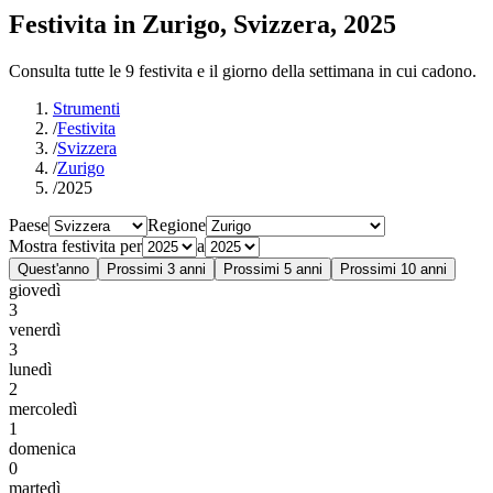
Festivita in Zurigo, Svizzera, 2025
Consulta tutte le 9 festivita e il giorno della settimana in cui cadono.
Strumenti
/
Festivita
/
Svizzera
/
Zurigo
/
2025
Paese
Regione
Mostra festivita per
a
Quest'anno
Prossimi 3 anni
Prossimi 5 anni
Prossimi 10 anni
giovedì
3
venerdì
3
lunedì
2
mercoledì
1
domenica
0
martedì