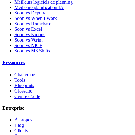
Meilleurs logiciels de planning
Meilleure planification IA
Soon vs Deputy
Soon vs When I Work
Soon vs Homebase
Soon vs Excel
Soon vs Kronos
Soon vs Verint
Soon vs NICE
Soon vs MS Shifts
Ressources
Changelog
Tools
Blueprints
Glossaire
Centre d’aide
Entreprise
À propos
Blog
Clients