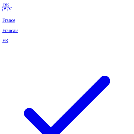
DE
🇫🇷
France
Français
FR