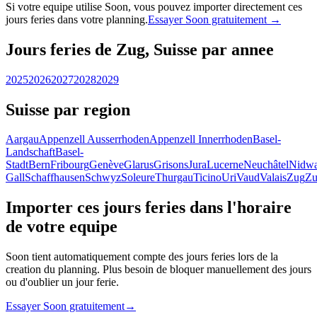
Si votre equipe utilise Soon, vous pouvez importer directement ces
jours feries dans votre planning.
Essayer Soon gratuitement →
Jours feries de Zug, Suisse par annee
2025
2026
2027
2028
2029
Suisse par region
Aargau
Appenzell Ausserrhoden
Appenzell Innerrhoden
Basel-
Landschaft
Basel-
Stadt
Bern
Fribourg
Genève
Glarus
Grisons
Jura
Lucerne
Neuchâtel
Nidwa
Gall
Schaffhausen
Schwyz
Soleure
Thurgau
Ticino
Uri
Vaud
Valais
Zug
Zu
Importer ces jours feries dans l'horaire
de votre equipe
Soon tient automatiquement compte des jours feries lors de la
creation du planning. Plus besoin de bloquer manuellement des jours
ou d'oublier un jour ferie.
Essayer Soon gratuitement
→