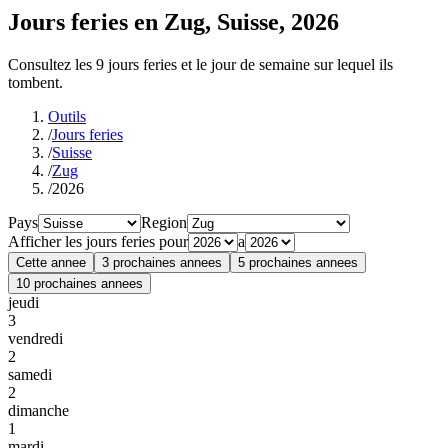
Jours feries en Zug, Suisse, 2026
Consultez les 9 jours feries et le jour de semaine sur lequel ils
tombent.
Outils
/
Jours feries
/
Suisse
/
Zug
/
2026
Pays
Region
Afficher les jours feries pour
a
Cette annee
3 prochaines annees
5 prochaines annees
10 prochaines annees
jeudi
3
vendredi
2
samedi
2
dimanche
1
mardi