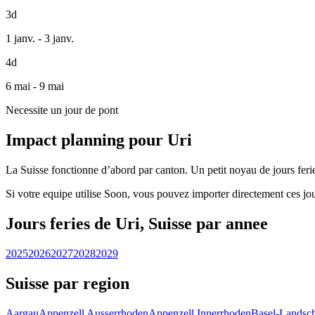
3d
1 janv. - 3 janv.
4d
6 mai - 9 mai
Necessite un jour de pont
Impact planning pour Uri
La Suisse fonctionne d’abord par canton. Un petit noyau de jours feries
Si votre equipe utilise Soon, vous pouvez importer directement ces jou
Jours feries de Uri, Suisse par annee
2025
2026
2027
2028
2029
Suisse par region
Aargau
Appenzell Ausserrhoden
Appenzell Innerrhoden
Basel-Landsch