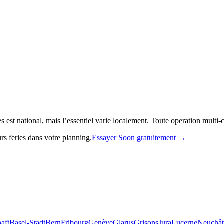
 est national, mais l’essentiel varie localement. Toute operation multi-c
rs feries dans votre planning.
Essayer Soon gratuitement →
aft
Basel-Stadt
Bern
Fribourg
Genève
Glarus
Grisons
Jura
Lucerne
Neuchât