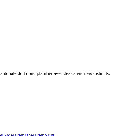
antonale doit donc planifier avec des calendriers distincts.
el
Nidwalden
Obwalden
Saint-