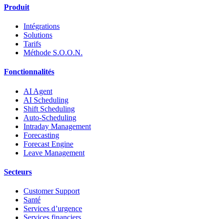
Produit
Intégrations
Solutions
Tarifs
Méthode S.O.O.N.
Fonctionnalités
AI Agent
AI Scheduling
Shift Scheduling
Auto-Scheduling
Intraday Management
Forecasting
Forecast Engine
Leave Management
Secteurs
Customer Support
Santé
Services d’urgence
Services financiers