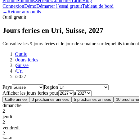
Produit
Solutions
Secteurs
Comparer
Tarifs
Blog
Connexion
Démo
Démarrer l’essai gratuit
Tableau de bord
←
Retour aux outils
Outil gratuit
Jours feries en Uri, Suisse, 2027
Consultez les 9 jours feries et le jour de semaine sur lequel ils tombent
Outils
/
Jours feries
/
Suisse
/
Uri
/
2027
Pays
Region
Afficher les jours feries pour
a
Cette annee
3 prochaines annees
5 prochaines annees
10 prochain
dimanche
2
jeudi
2
vendredi
2
lundi