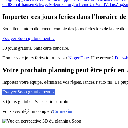
Gall
Schaffhausen
Schwyz
Soleure
Thurgau
Ticino
Uri
Vaud
Valais
Zug
Zu
Importer ces jours feries dans l'horaire de
Soon tient automatiquement compte des jours feries lors de la creation
Essayer Soon gratuitement
→
30 jours gratuits. Sans carte bancaire.
Donnees de jours feries fournies par
Nager.Date
. Une erreur ?
Dites-l
Votre prochain planning peut être prêt en 
Importez votre équipe, définissez vos règles, lancez l’auto-fill. La pl
Essayer Soon gratuitement
→
30 jours gratuits · Sans carte bancaire
Vous avez déjà un compte ?
Connexion
→