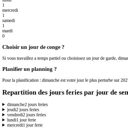
1
mercredi
1
samedi
1
mardi
0
Choisir un jour de conge ?
Si vous travaillez a temps partiel ou choisissez un jour de garde, dima
Planifier un planning ?
Pour la planification : dimanche est votre jour le plus perturbe sur 20
Repartition des jours feries par jour de se
dimanche
2 jours feries
jeudi
2 jours feries
vendredi
2 jours feries
lundi
1 jour ferie
mercredi
1 jour ferie