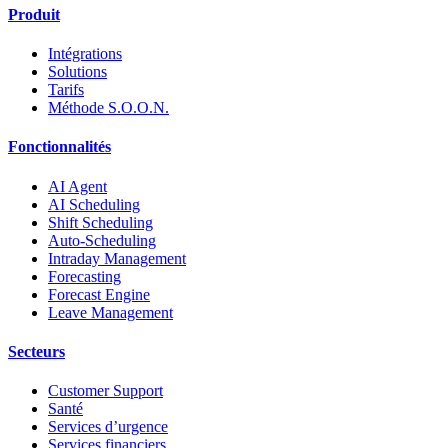
Produit
Intégrations
Solutions
Tarifs
Méthode S.O.O.N.
Fonctionnalités
AI Agent
AI Scheduling
Shift Scheduling
Auto-Scheduling
Intraday Management
Forecasting
Forecast Engine
Leave Management
Secteurs
Customer Support
Santé
Services d’urgence
Services financiers