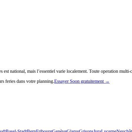
 est national, mais l’essentiel varie localement. Toute operation multi-c
rs feries dans votre planning.
Essayer Soon gratuitement →
aft
Basel-Stadt
Bern
Fribourg
Genève
Glarus
Grisons
Jura
Lucerne
Neuchât