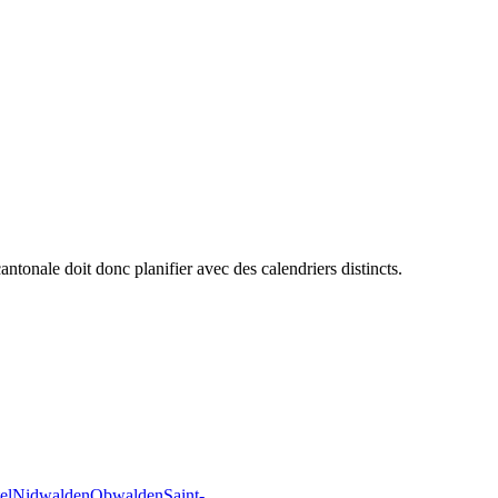
antonale doit donc planifier avec des calendriers distincts.
el
Nidwalden
Obwalden
Saint-