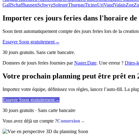
Gall
Schaffhausen
Schwyz
Soleure
Thurgau
Ticino
Uri
Vaud
Valais
Zug
Zu
Importer ces jours feries dans l'horaire de
Soon tient automatiquement compte des jours feries lors de la creation
Essayer Soon gratuitement
→
30 jours gratuits. Sans carte bancaire.
Donnees de jours feries fournies par
Nager.Date
. Une erreur ?
Dites-l
Votre prochain planning peut être prêt en 
Importez votre équipe, définissez vos règles, lancez l’auto-fill. La pl
Essayer Soon gratuitement
→
30 jours gratuits · Sans carte bancaire
Vous avez déjà un compte ?
Connexion
→