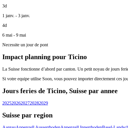
3d
1 janv. - 3 janv.
4d
6 mai - 9 mai
Necessite un jour de pont
Impact planning pour Ticino
La Suisse fonctionne d’abord par canton. Un petit noyau de jours feries
Si votre equipe utilise Soon, vous pouvez importer directement ces jou
Jours feries de Ticino, Suisse par annee
2025
2026
2027
2028
2029
Suisse par region
Aargau
Appenzell Ausserrhoden
Appenzell Innerrhoden
Basel-Landsch