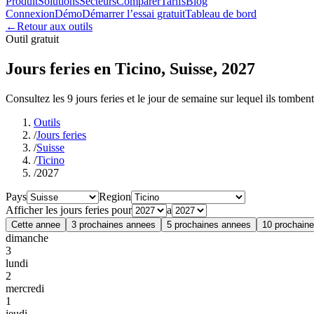
Produit
Solutions
Secteurs
Comparer
Tarifs
Blog
Connexion
Démo
Démarrer l’essai gratuit
Tableau de bord
←
Retour aux outils
Outil gratuit
Jours feries en Ticino, Suisse, 2027
Consultez les 9 jours feries et le jour de semaine sur lequel ils tombent
Outils
/
Jours feries
/
Suisse
/
Ticino
/
2027
Pays
Region
Afficher les jours feries pour
a
Cette annee
3 prochaines annees
5 prochaines annees
10 prochain
dimanche
3
lundi
2
mercredi
1
jeudi