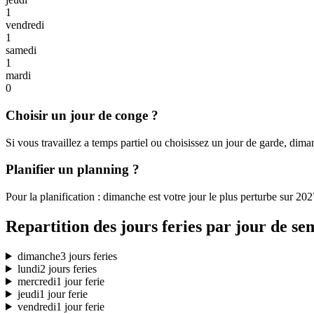
1
vendredi
1
samedi
1
mardi
0
Choisir un jour de conge ?
Si vous travaillez a temps partiel ou choisissez un jour de garde, dima
Planifier un planning ?
Pour la planification : dimanche est votre jour le plus perturbe sur 20
Repartition des jours feries par jour de se
dimanche
3 jours feries
lundi
2 jours feries
mercredi
1 jour ferie
jeudi
1 jour ferie
vendredi
1 jour ferie