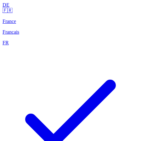
DE
🇫🇷
France
Français
FR