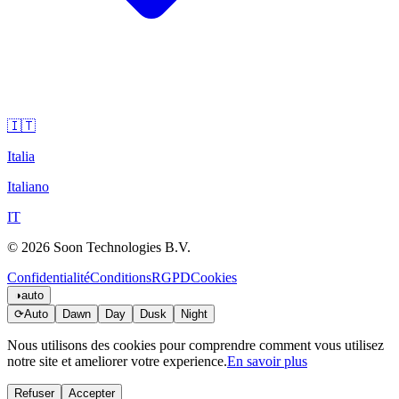
🇮🇹
Italia
Italiano
IT
© 2026 Soon Technologies B.V.
Confidentialité
Conditions
RGPD
Cookies
◑
auto
⟳
Auto
Dawn
Day
Dusk
Night
Nous utilisons des cookies pour comprendre comment vous utilisez
notre site et ameliorer votre experience.
En savoir plus
Refuser
Accepter