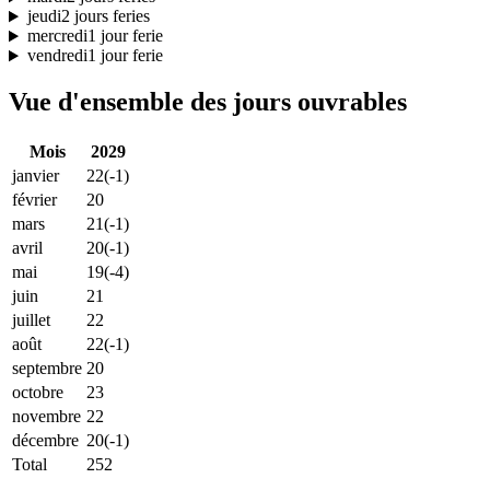
jeudi
2 jours feries
mercredi
1 jour ferie
vendredi
1 jour ferie
Vue d'ensemble des jours ouvrables
Mois
2029
janvier
22
(-1)
février
20
mars
21
(-1)
avril
20
(-1)
mai
19
(-4)
juin
21
juillet
22
août
22
(-1)
septembre
20
octobre
23
novembre
22
décembre
20
(-1)
Total
252