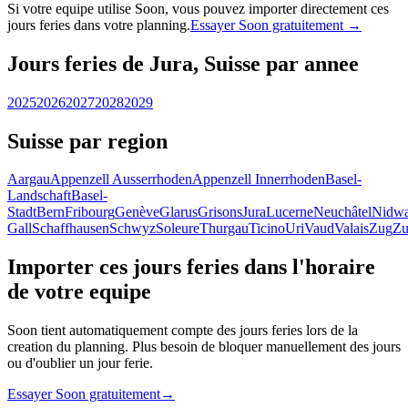
Si votre equipe utilise Soon, vous pouvez importer directement ces
jours feries dans votre planning.
Essayer Soon gratuitement →
Jours feries de Jura, Suisse par annee
2025
2026
2027
2028
2029
Suisse par region
Aargau
Appenzell Ausserrhoden
Appenzell Innerrhoden
Basel-
Landschaft
Basel-
Stadt
Bern
Fribourg
Genève
Glarus
Grisons
Jura
Lucerne
Neuchâtel
Nidwa
Gall
Schaffhausen
Schwyz
Soleure
Thurgau
Ticino
Uri
Vaud
Valais
Zug
Zu
Importer ces jours feries dans l'horaire
de votre equipe
Soon tient automatiquement compte des jours feries lors de la
creation du planning. Plus besoin de bloquer manuellement des jours
ou d'oublier un jour ferie.
Essayer Soon gratuitement
→