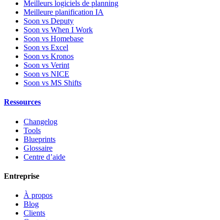
Meilleurs logiciels de planning
Meilleure planification IA
Soon vs Deputy
Soon vs When I Work
Soon vs Homebase
Soon vs Excel
Soon vs Kronos
Soon vs Verint
Soon vs NICE
Soon vs MS Shifts
Ressources
Changelog
Tools
Blueprints
Glossaire
Centre d’aide
Entreprise
À propos
Blog
Clients