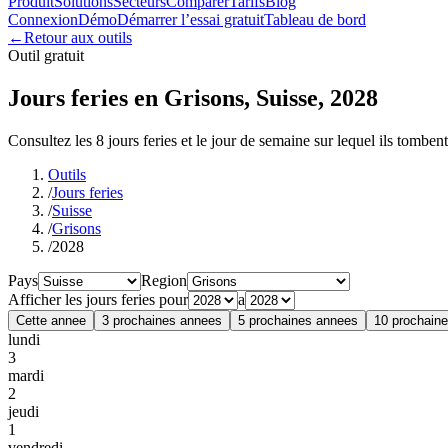
Produit
Solutions
Secteurs
Comparer
Tarifs
Blog
Connexion
Démo
Démarrer l’essai gratuit
Tableau de bord
←
Retour aux outils
Outil gratuit
Jours feries en Grisons, Suisse, 2028
Consultez les 8 jours feries et le jour de semaine sur lequel ils tombent
Outils
/
Jours feries
/
Suisse
/
Grisons
/
2028
Pays
Region
Afficher les jours feries pour
a
Cette annee
3 prochaines annees
5 prochaines annees
10 prochain
lundi
3
mardi
2
jeudi
1
vendredi