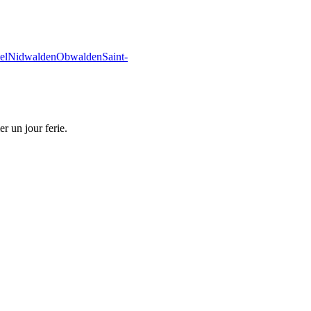
el
Nidwalden
Obwalden
Saint-
r un jour ferie.