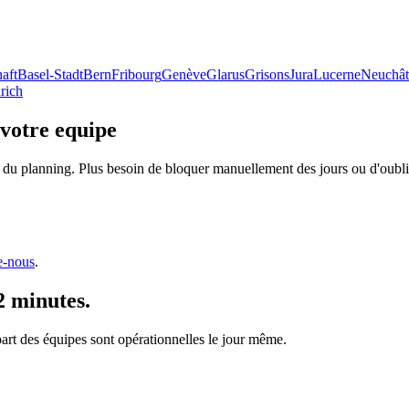
aft
Basel-Stadt
Bern
Fribourg
Genève
Glarus
Grisons
Jura
Lucerne
Neuchât
rich
 votre equipe
 du planning. Plus besoin de bloquer manuellement des jours ou d'oublie
e-nous
.
2 minutes.
upart des équipes sont opérationnelles le jour même.