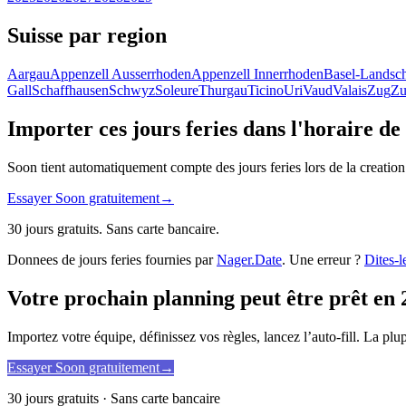
Suisse par region
Aargau
Appenzell Ausserrhoden
Appenzell Innerrhoden
Basel-Landsch
Gall
Schaffhausen
Schwyz
Soleure
Thurgau
Ticino
Uri
Vaud
Valais
Zug
Zu
Importer ces jours feries dans l'horaire de
Soon tient automatiquement compte des jours feries lors de la creation
Essayer Soon gratuitement
→
30 jours gratuits. Sans carte bancaire.
Donnees de jours feries fournies par
Nager.Date
. Une erreur ?
Dites-l
Votre prochain planning peut être prêt en 
Importez votre équipe, définissez vos règles, lancez l’auto-fill. La pl
Essayer Soon gratuitement
→
30 jours gratuits · Sans carte bancaire