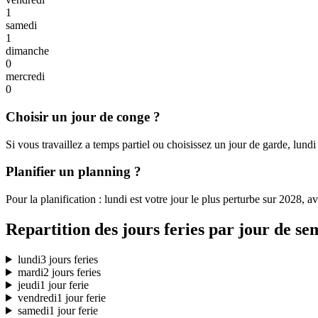
1
samedi
1
dimanche
0
mercredi
0
Choisir un jour de conge ?
Si vous travaillez a temps partiel ou choisissez un jour de garde, lundi
Planifier un planning ?
Pour la planification : lundi est votre jour le plus perturbe sur 2028, 
Repartition des jours feries par jour de se
lundi
3 jours feries
mardi
2 jours feries
jeudi
1 jour ferie
vendredi
1 jour ferie
samedi
1 jour ferie