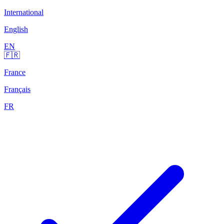
International
English
EN
🇫🇷
France
Français
FR