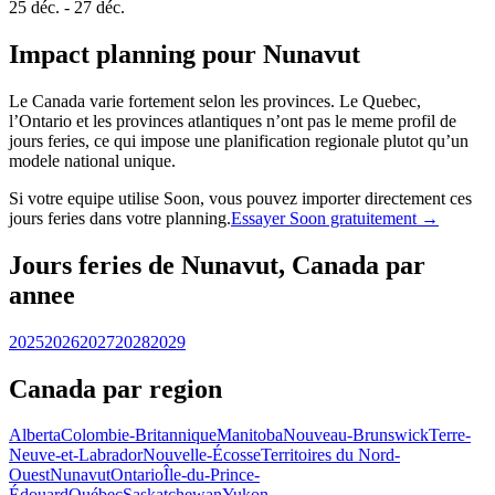
25 déc. - 27 déc.
Impact planning pour Nunavut
Le Canada varie fortement selon les provinces. Le Quebec,
l’Ontario et les provinces atlantiques n’ont pas le meme profil de
jours feries, ce qui impose une planification regionale plutot qu’un
modele national unique.
Si votre equipe utilise Soon, vous pouvez importer directement ces
jours feries dans votre planning.
Essayer Soon gratuitement →
Jours feries de Nunavut, Canada par
annee
2025
2026
2027
2028
2029
Canada par region
Alberta
Colombie-Britannique
Manitoba
Nouveau-Brunswick
Terre-
Neuve-et-Labrador
Nouvelle-Écosse
Territoires du Nord-
Ouest
Nunavut
Ontario
Île-du-Prince-
Édouard
Québec
Saskatchewan
Yukon