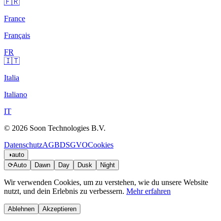
🇫🇷
France
Français
FR
🇮🇹
Italia
Italiano
IT
© 2026 Soon Technologies B.V.
Datenschutz
AGB
DSGVO
Cookies
◑
auto
⟳
Auto
Dawn
Day
Dusk
Night
Wir verwenden Cookies, um zu verstehen, wie du unsere Website
nutzt, und dein Erlebnis zu verbessern.
Mehr erfahren
Ablehnen
Akzeptieren