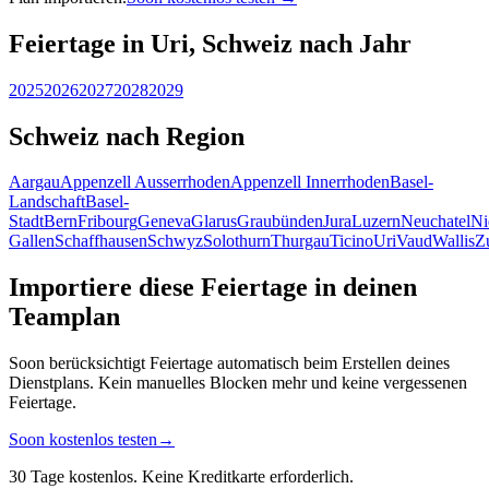
Feiertage in Uri, Schweiz nach Jahr
2025
2026
2027
2028
2029
Schweiz nach Region
Aargau
Appenzell Ausserrhoden
Appenzell Innerrhoden
Basel-
Landschaft
Basel-
Stadt
Bern
Fribourg
Geneva
Glarus
Graubünden
Jura
Luzern
Neuchatel
Ni
Gallen
Schaffhausen
Schwyz
Solothurn
Thurgau
Ticino
Uri
Vaud
Wallis
Z
Importiere diese Feiertage in deinen
Teamplan
Soon berücksichtigt Feiertage automatisch beim Erstellen deines
Dienstplans. Kein manuelles Blocken mehr und keine vergessenen
Feiertage.
Soon kostenlos testen
→
30 Tage kostenlos. Keine Kreditkarte erforderlich.