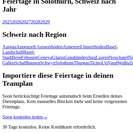
Feiertage in Solothurn, Schweiz nach
Jahr
2025
2026
2027
2028
2029
Schweiz nach Region
Aargau
Appenzell Ausserrhoden
Appenzell Innerrhoden
Basel-
Landschaft
Basel-
Stadt
Bern
Fribourg
Geneva
Glarus
Graubünden
Jura
Luzern
Neuchatel
Ni
Gallen
Schaffhausen
Schwyz
Solothurn
Thurgau
Ticino
Uri
Vaud
Wallis
Z
Importiere diese Feiertage in deinen
Teamplan
Soon berücksichtigt Feiertage automatisch beim Erstellen deines
Dienstplans. Kein manuelles Blocken mehr und keine vergessenen
Feiertage.
Soon kostenlos testen
→
30 Tage kostenlos. Keine Kreditkarte erforderlich.