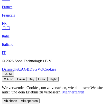
France
Français
FR
🇮🇹
Italia
Italiano
IT
© 2026 Soon Technologies B.V.
Datenschutz
AGB
DSGVO
Cookies
◑
auto
⟳
Auto
Dawn
Day
Dusk
Night
Wir verwenden Cookies, um zu verstehen, wie du unsere Website
nutzt, und dein Erlebnis zu verbessern.
Mehr erfahren
Ablehnen
Akzeptieren