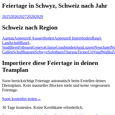
Feiertage in Schwyz, Schweiz nach Jahr
2025
2026
2027
2028
2029
Schweiz nach Region
Aargau
Appenzell Ausserrhoden
Appenzell Innerrhoden
Basel-
Landschaft
Basel-
Stadt
Bern
Fribourg
Geneva
Glarus
Graubünden
Jura
Luzern
Neuchatel
Ni
Gallen
Schaffhausen
Schwyz
Solothurn
Thurgau
Ticino
Uri
Vaud
Wallis
Z
Importiere diese Feiertage in deinen
Teamplan
Soon berücksichtigt Feiertage automatisch beim Erstellen deines
Dienstplans. Kein manuelles Blocken mehr und keine vergessenen
Feiertage.
Soon kostenlos testen
→
30 Tage kostenlos. Keine Kreditkarte erforderlich.