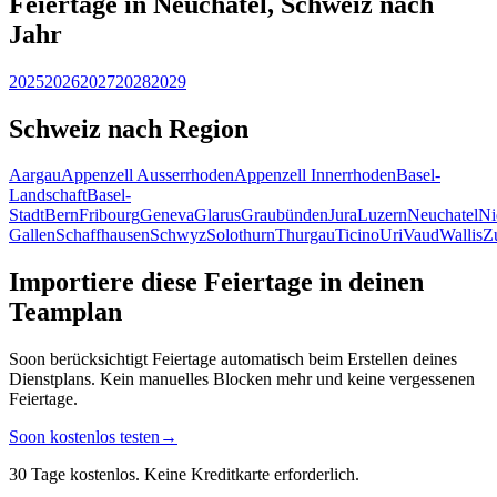
Feiertage in Neuchatel, Schweiz nach
Jahr
2025
2026
2027
2028
2029
Schweiz nach Region
Aargau
Appenzell Ausserrhoden
Appenzell Innerrhoden
Basel-
Landschaft
Basel-
Stadt
Bern
Fribourg
Geneva
Glarus
Graubünden
Jura
Luzern
Neuchatel
Ni
Gallen
Schaffhausen
Schwyz
Solothurn
Thurgau
Ticino
Uri
Vaud
Wallis
Z
Importiere diese Feiertage in deinen
Teamplan
Soon berücksichtigt Feiertage automatisch beim Erstellen deines
Dienstplans. Kein manuelles Blocken mehr und keine vergessenen
Feiertage.
Soon kostenlos testen
→
30 Tage kostenlos. Keine Kreditkarte erforderlich.