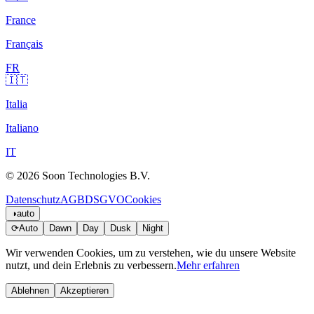
France
Français
FR
🇮🇹
Italia
Italiano
IT
© 2026 Soon Technologies B.V.
Datenschutz
AGB
DSGVO
Cookies
◑
auto
⟳
Auto
Dawn
Day
Dusk
Night
Wir verwenden Cookies, um zu verstehen, wie du unsere Website
nutzt, und dein Erlebnis zu verbessern.
Mehr erfahren
Ablehnen
Akzeptieren