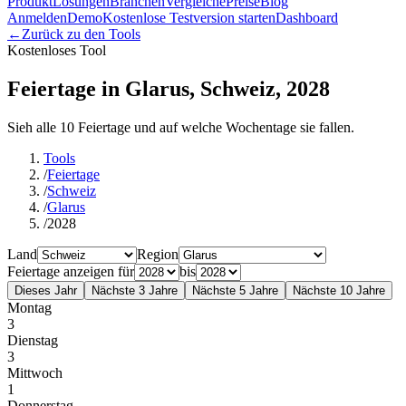
Produkt
Lösungen
Branchen
Vergleiche
Preise
Blog
Anmelden
Demo
Kostenlose Testversion starten
Dashboard
←
Zurück zu den Tools
Kostenloses Tool
Feiertage in Glarus, Schweiz, 2028
Sieh alle 10 Feiertage und auf welche Wochentage sie fallen.
Tools
/
Feiertage
/
Schweiz
/
Glarus
/
2028
Land
Region
Feiertage anzeigen für
bis
Dieses Jahr
Nächste 3 Jahre
Nächste 5 Jahre
Nächste 10 Jahre
Montag
3
Dienstag
3
Mittwoch
1
Donnerstag