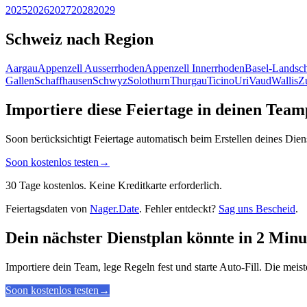
2025
2026
2027
2028
2029
Schweiz nach Region
Aargau
Appenzell Ausserrhoden
Appenzell Innerrhoden
Basel-Landsch
Gallen
Schaffhausen
Schwyz
Solothurn
Thurgau
Ticino
Uri
Vaud
Wallis
Z
Importiere diese Feiertage in deinen Team
Soon berücksichtigt Feiertage automatisch beim Erstellen deines Die
Soon kostenlos testen
→
30 Tage kostenlos. Keine Kreditkarte erforderlich.
Feiertagsdaten von
Nager.Date
. Fehler entdeckt?
Sag uns Bescheid
.
Dein nächster Dienstplan könnte in 2 Minut
Importiere dein Team, lege Regeln fest und starte Auto-Fill. Die mei
Soon kostenlos testen
→