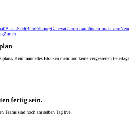
aft
Basel-Stadt
Bern
Fribourg
Geneva
Glarus
Graubünden
Jura
Luzern
Neuc
ug
Zurich
plan
nstplans. Kein manuelles Blocken mehr und keine vergessenen Feiertage
en fertig sein.
sten Teams sind noch am selben Tag live.