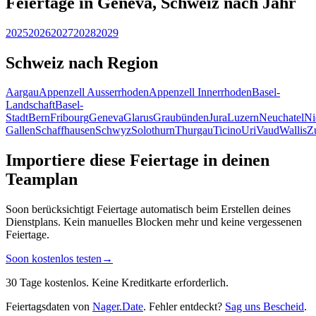
Feiertage in Geneva, Schweiz nach Jahr
2025
2026
2027
2028
2029
Schweiz nach Region
Aargau
Appenzell Ausserrhoden
Appenzell Innerrhoden
Basel-
Landschaft
Basel-
Stadt
Bern
Fribourg
Geneva
Glarus
Graubünden
Jura
Luzern
Neuchatel
Ni
Gallen
Schaffhausen
Schwyz
Solothurn
Thurgau
Ticino
Uri
Vaud
Wallis
Z
Importiere diese Feiertage in deinen
Teamplan
Soon berücksichtigt Feiertage automatisch beim Erstellen deines
Dienstplans. Kein manuelles Blocken mehr und keine vergessenen
Feiertage.
Soon kostenlos testen
→
30 Tage kostenlos. Keine Kreditkarte erforderlich.
Feiertagsdaten von
Nager.Date
. Fehler entdeckt?
Sag uns Bescheid
.