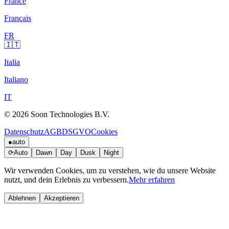
France
Français
FR
🇮🇹
Italia
Italiano
IT
© 2026 Soon Technologies B.V.
Datenschutz
AGB
DSGVO
Cookies
●
auto
⟳
Auto
Dawn
Day
Dusk
Night
Wir verwenden Cookies, um zu verstehen, wie du unsere Website
nutzt, und dein Erlebnis zu verbessern.
Mehr erfahren
Ablehnen
Akzeptieren