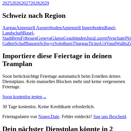
2025
2026
2027
2028
2029
Schweiz nach Region
Aargau
Appenzell Ausserrhoden
Appenzell Innerrhoden
Basel-
Landschaft
Basel-
Stadt
Bern
Fribourg
Geneva
Glarus
Graubünden
Jura
Luzern
Neuchatel
Ni
Gallen
Schaffhausen
Schwyz
Solothurn
Thurgau
Ticino
Uri
Vaud
Wallis
Z
Importiere diese Feiertage in deinen
Teamplan
Soon berücksichtigt Feiertage automatisch beim Erstellen deines
Dienstplans. Kein manuelles Blocken mehr und keine vergessenen
Feiertage.
Soon kostenlos testen
→
30 Tage kostenlos. Keine Kreditkarte erforderlich.
Feiertagsdaten von
Nager.Date
. Fehler entdeckt?
Sag uns Bescheid
.
Dein nächster Dienstplan könnte in 2