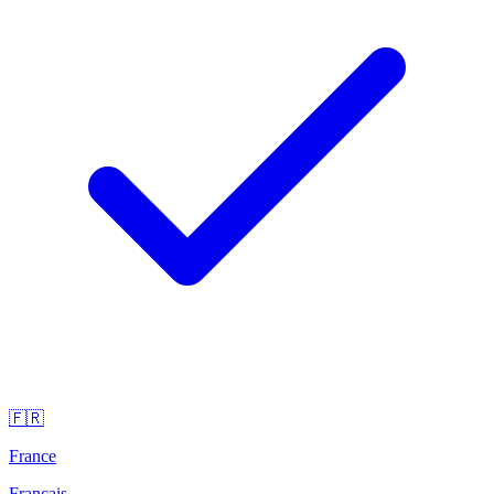
🇫🇷
France
Français