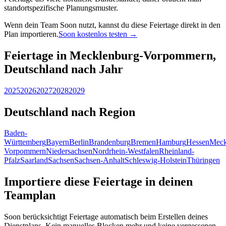
standortspezifische Planungsmuster.
Wenn dein Team Soon nutzt, kannst du diese Feiertage direkt in den
Plan importieren.
Soon kostenlos testen →
Feiertage in Mecklenburg-Vorpommern,
Deutschland nach Jahr
2025
2026
2027
2028
2029
Deutschland nach Region
Baden-
Württemberg
Bayern
Berlin
Brandenburg
Bremen
Hamburg
Hessen
Meck
Vorpommern
Niedersachsen
Nordrhein-Westfalen
Rheinland-
Pfalz
Saarland
Sachsen
Sachsen-Anhalt
Schleswig-Holstein
Thüringen
Importiere diese Feiertage in deinen
Teamplan
Soon berücksichtigt Feiertage automatisch beim Erstellen deines
Dienstplans. Kein manuelles Blocken mehr und keine vergessenen