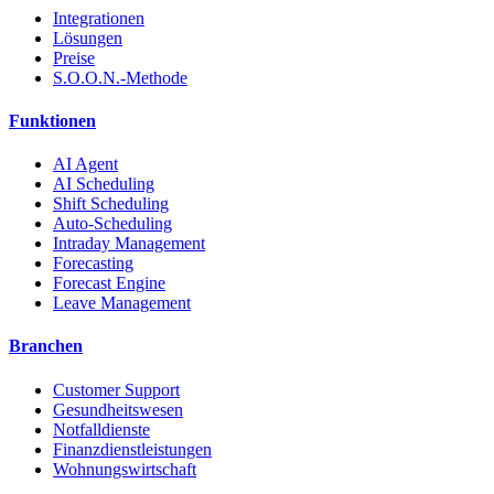
Integrationen
Lösungen
Preise
S.O.O.N.-Methode
Funktionen
AI Agent
AI Scheduling
Shift Scheduling
Auto-Scheduling
Intraday Management
Forecasting
Forecast Engine
Leave Management
Branchen
Customer Support
Gesundheitswesen
Notfalldienste
Finanzdienstleistungen
Wohnungswirtschaft