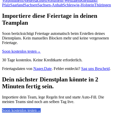
Vorpommern
Niedersachsen
Nordrhein-Westfalen
Rheinland-
Pfalz
Saarland
Sachsen
Sachsen-Anhalt
Schleswig-Holstein
Thüringen
Importiere diese Feiertage in deinen
Teamplan
Soon berücksichtigt Feiertage automatisch beim Erstellen deines
Dienstplans. Kein manuelles Blocken mehr und keine vergessenen
Feiertage.
Soon kostenlos testen
→
30 Tage kostenlos. Keine Kreditkarte erforderlich.
Feiertagsdaten von
Nager.Date
. Fehler entdeckt?
Sag uns Bescheid
.
Dein nächster Dienstplan könnte in 2
Minuten fertig sein.
Importiere dein Team, lege Regeln fest und starte Auto-Fill. Die
meisten Teams sind noch am selben Tag live.
Soon kostenlos testen
→