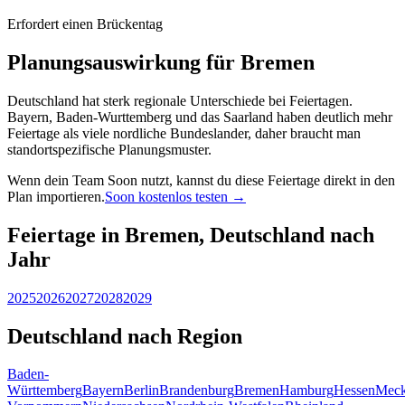
Erfordert einen Brückentag
Planungsauswirkung für Bremen
Deutschland hat sterk regionale Unterschiede bei Feiertagen.
Bayern, Baden-Wurttemberg und das Saarland haben deutlich mehr
Feiertage als viele nordliche Bundeslander, daher braucht man
standortspezifische Planungsmuster.
Wenn dein Team Soon nutzt, kannst du diese Feiertage direkt in den
Plan importieren.
Soon kostenlos testen →
Feiertage in Bremen, Deutschland nach
Jahr
2025
2026
2027
2028
2029
Deutschland nach Region
Baden-
Württemberg
Bayern
Berlin
Brandenburg
Bremen
Hamburg
Hessen
Meck