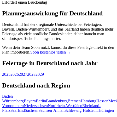
Erfordert einen Brückentag
Planungsauswirkung für Deutschland
Deutschland hat sterk regionale Unterschiede bei Feiertagen.
Bayern, Baden-Wurttemberg und das Saarland haben deutlich mehr
Feiertage als viele nordliche Bundeslander, daher braucht man
standortspezifische Planungsmuster.
Wenn dein Team Soon nutzt, kannst du diese Feiertage direkt in den
Plan importieren.
Soon kostenlos testen →
Feiertage in Deutschland nach Jahr
2025
2026
2027
2028
2029
Deutschland nach Region
Baden-
Württemberg
Bayern
Berlin
Brandenburg
Bremen
Hamburg
Hessen
Meck
Vorpommern
Niedersachsen
Nordrhein-Westfalen
Rheinland-
Pfalz
Saarland
Sachsen
Sachsen-Anhalt
Schleswig-Holstein
Thüringen