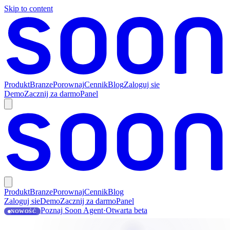
Skip to content
Produkt
Branze
Porownaj
Cennik
Blog
Zaloguj sie
Demo
Zacznij za darmo
Panel
Produkt
Branze
Porownaj
Cennik
Blog
Zaloguj sie
Demo
Zacznij za darmo
Panel
Poznaj Soon Agent
·
Otwarta beta
NOWOŚĆ