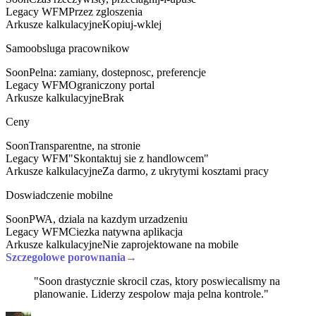
Legacy WFM
Przez zgloszenia
Arkusze kalkulacyjne
Kopiuj-wklej
Samoobsluga pracownikow
Soon
Pelna: zamiany, dostepnosc, preferencje
Legacy WFM
Ograniczony portal
Arkusze kalkulacyjne
Brak
Ceny
Soon
Transparentne, na stronie
Legacy WFM
"Skontaktuj sie z handlowcem"
Arkusze kalkulacyjne
Za darmo, z ukrytymi kosztami pracy
Doswiadczenie mobilne
Soon
PWA, dziala na kazdym urzadzeniu
Legacy WFM
Ciezka natywna aplikacja
Arkusze kalkulacyjne
Nie zaprojektowane na mobile
Szczegolowe porownania
→
"Soon drastycznie skrocil czas, ktory poswiecalismy na
planowanie. Liderzy zespolow maja pelna kontrole."