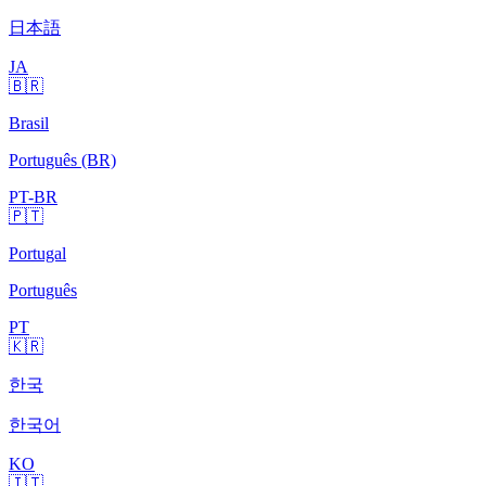
日本語
JA
🇧🇷
Brasil
Português (BR)
PT-BR
🇵🇹
Portugal
Português
PT
🇰🇷
한국
한국어
KO
🇮🇹