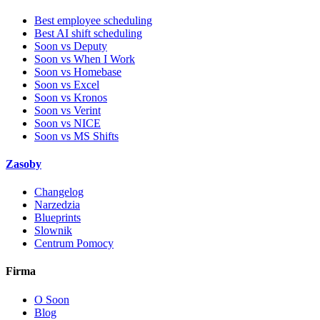
Best employee scheduling
Best AI shift scheduling
Soon vs Deputy
Soon vs When I Work
Soon vs Homebase
Soon vs Excel
Soon vs Kronos
Soon vs Verint
Soon vs NICE
Soon vs MS Shifts
Zasoby
Changelog
Narzedzia
Blueprints
Slownik
Centrum Pomocy
Firma
O Soon
Blog