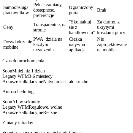
Pelna: zamiany,
Samoobsluga
Ograniczony
dostepnosc,
Brak
pracownikow
portal
preferencje
"Skontaktuj
Za darmo, z
Transparentne, na
Ceny
sie z
ukrytymi
stronie
handlowcem"
kosztami pracy
PWA, dziala na
Ciezka
Nie
Doswiadczenie
kazdym
natywna
zaprojektowane
mobilne
urzadzeniu
aplikacja
na mobile
Czas do uruchomienia
Soon
Mniej niz 1 dzien
Legacy WFM
3-6 miesiecy
Arkusze kalkulacyjne
Natychmiast, ale kruche
Auto-scheduling
Soon
AI, w sekundy
Legacy WFM
Regulowe, wolne
Arkusze kalkulacyjne
Reczne
Zmiany intraday
Soon
Czas rzeczywisty, przeciagnij-i-upusc