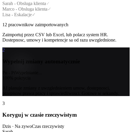
Sarah - Obsluga klienta
✓
Marco - Obsluga klienta
✓
Lisa - Eskalacje
✓
12 pracownikow zaimportowanych
Zaimportuj przez CSV lub Excel, lub polacz system HR.
Dostepnosc, umowy i kompetencje sa od razu uwzglednione.
2
Wypelnij zmiany automatycznie
Pn - Pt
Wypelnianie...
100% pokrycia
AI planuje zmiany z uwzglednieniem umow, dostepnosci,
przepisow prawa pracy i sprawiedliwosci. Gotowe w sekundy.
3
Koryguj w czasie rzeczywistym
Dzis · Na zywo
Czas rzeczywisty
Sarah