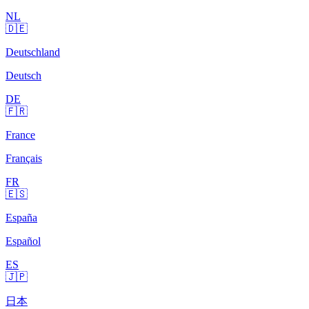
NL
🇩🇪
Deutschland
Deutsch
DE
🇫🇷
France
Français
FR
🇪🇸
España
Español
ES
🇯🇵
日本