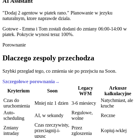
AI Assistant
"Dodaj 2 agentow w piatek rano." Planowanie w jezyku
naturalnym, ktore naprawde dziala.
Gotowe - Emma i Tom zostali dodani do zmiany 06:00-14:00 w
piatek. Pokrycie wynosi teraz 100%.
Porownanie
Dlaczego zespoly przechodza
Szybki przeglad tego, co zmienia sie po przejsciu na Soon.
Szczegolowe porownania
→
Legacy
Arkusze
Kryterium
Soon
WFM
kalkulacyjne
Czas do
Natychmiast, ale
Mniej niz 1 dzien
3-6 miesiecy
uruchomienia
kruche
Auto-
Regulowe,
AI, w sekundy
Reczne
scheduling
wolne
Czas rzeczywisty,
Zmiany
Przez
przeciagnij-i-
Kopiuj-wklej
intraday
zgloszenia
upusc