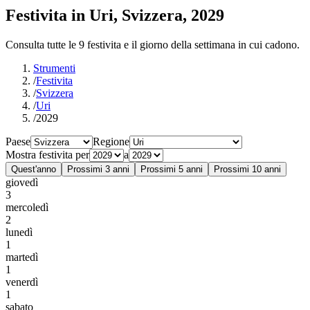
Festivita in Uri, Svizzera, 2029
Consulta tutte le 9 festivita e il giorno della settimana in cui cadono.
Strumenti
/
Festivita
/
Svizzera
/
Uri
/
2029
Paese
Regione
Mostra festivita per
a
Quest'anno
Prossimi 3 anni
Prossimi 5 anni
Prossimi 10 anni
giovedì
3
mercoledì
2
lunedì
1
martedì
1
venerdì
1
sabato