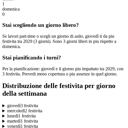
1
domenica
0
Stai scegliendo un giorno libero?
Se lavori part-time o scegli un giorno di asilo, giovedì ti da piu
festivita tra 2029 (3 giorni). Sono 3 giorni liberi in piu rispetto a
domenica.
Stai pianificando i turni?
Per la pianificazione: giovedì e il giorno piu impattato tra 2029, con
3 festivita. Prevedi meno copertura o piu assenze in quel giorno.
Distribuzione delle festivita per giorno
della settimana
giovedì
3 festivita
mercoledì
2 festivita
lunedì
1 festivita
martedì
1 festivita
venerdì
1 festivita