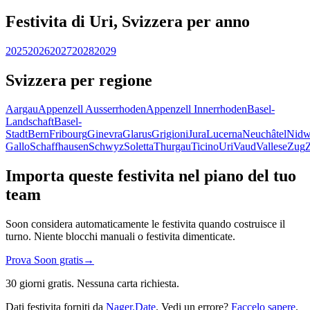
Festivita di Uri, Svizzera per anno
2025
2026
2027
2028
2029
Svizzera per regione
Aargau
Appenzell Ausserrhoden
Appenzell Innerrhoden
Basel-
Landschaft
Basel-
Stadt
Bern
Fribourg
Ginevra
Glarus
Grigioni
Jura
Lucerna
Neuchâtel
Nidw
Gallo
Schaffhausen
Schwyz
Soletta
Thurgau
Ticino
Uri
Vaud
Vallese
Zug
Importa queste festivita nel piano del tuo
team
Soon considera automaticamente le festivita quando costruisce il
turno. Niente blocchi manuali o festivita dimenticate.
Prova Soon gratis
→
30 giorni gratis. Nessuna carta richiesta.
Dati festivita forniti da
Nager.Date
. Vedi un errore?
Faccelo sapere
.