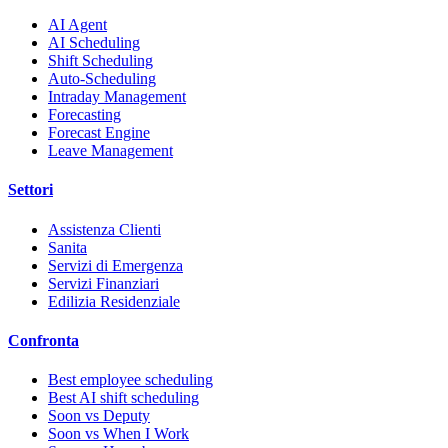
AI Agent
AI Scheduling
Shift Scheduling
Auto-Scheduling
Intraday Management
Forecasting
Forecast Engine
Leave Management
Settori
Assistenza Clienti
Sanita
Servizi di Emergenza
Servizi Finanziari
Edilizia Residenziale
Confronta
Best employee scheduling
Best AI shift scheduling
Soon vs Deputy
Soon vs When I Work