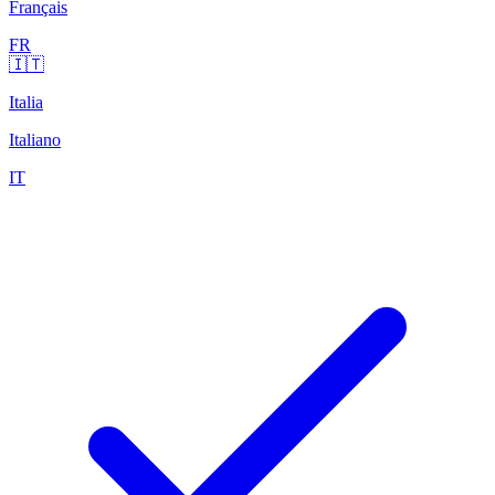
Français
FR
🇮🇹
Italia
Italiano
IT