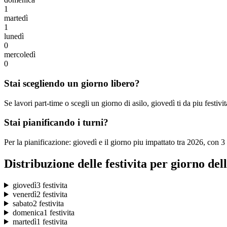
1
martedì
1
lunedì
0
mercoledì
0
Stai scegliendo un giorno libero?
Se lavori part-time o scegli un giorno di asilo, giovedì ti da piu festivi
Stai pianificando i turni?
Per la pianificazione: giovedì e il giorno piu impattato tra 2026, con 3
Distribuzione delle festivita per giorno del
giovedì
3 festivita
venerdì
2 festivita
sabato
2 festivita
domenica
1 festivita
martedì
1 festivita