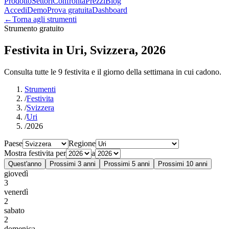
Prodotto
Settori
Confronta
Prezzi
Blog
Accedi
Demo
Prova gratuita
Dashboard
←
Torna agli strumenti
Strumento gratuito
Festivita in Uri, Svizzera, 2026
Consulta tutte le 9 festivita e il giorno della settimana in cui cadono.
Strumenti
/
Festivita
/
Svizzera
/
Uri
/
2026
Paese
Regione
Mostra festivita per
a
Quest'anno
Prossimi 3 anni
Prossimi 5 anni
Prossimi 10 anni
giovedì
3
venerdì
2
sabato
2
domenica