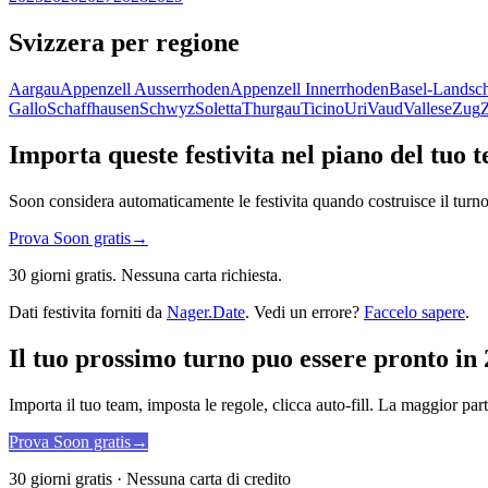
Svizzera per regione
Aargau
Appenzell Ausserrhoden
Appenzell Innerrhoden
Basel-Landsch
Gallo
Schaffhausen
Schwyz
Soletta
Thurgau
Ticino
Uri
Vaud
Vallese
Zug
Importa queste festivita nel piano del tuo 
Soon considera automaticamente le festivita quando costruisce il turno
Prova Soon gratis
→
30 giorni gratis. Nessuna carta richiesta.
Dati festivita forniti da
Nager.Date
. Vedi un errore?
Faccelo sapere
.
Il tuo prossimo turno puo essere pronto in 
Importa il tuo team, imposta le regole, clicca auto-fill. La maggior par
Prova Soon gratis
→
30 giorni gratis · Nessuna carta di credito