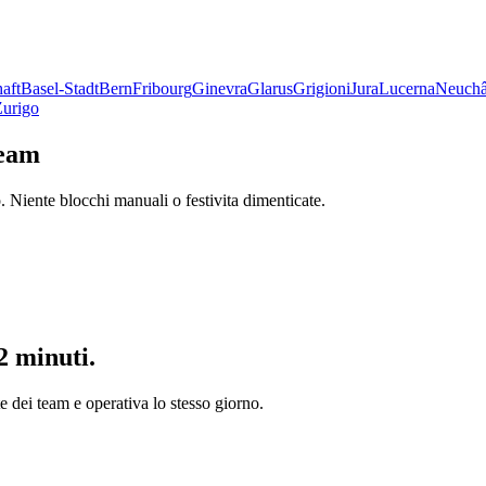
aft
Basel-Stadt
Bern
Fribourg
Ginevra
Glarus
Grigioni
Jura
Lucerna
Neuchâ
Zurigo
team
. Niente blocchi manuali o festivita dimenticate.
2 minuti.
te dei team e operativa lo stesso giorno.