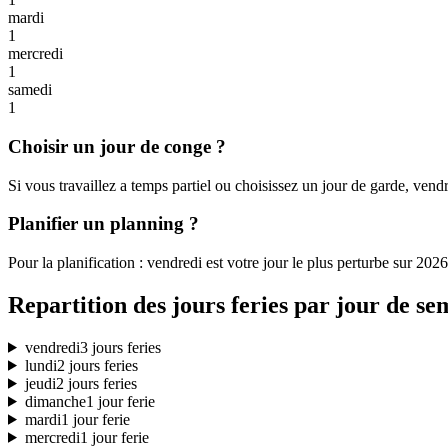
mardi
1
mercredi
1
samedi
1
Choisir un jour de conge ?
Si vous travaillez a temps partiel ou choisissez un jour de garde, vendr
Planifier un planning ?
Pour la planification : vendredi est votre jour le plus perturbe sur 20
Repartition des jours feries par jour de se
vendredi
3 jours feries
lundi
2 jours feries
jeudi
2 jours feries
dimanche
1 jour ferie
mardi
1 jour ferie
mercredi
1 jour ferie