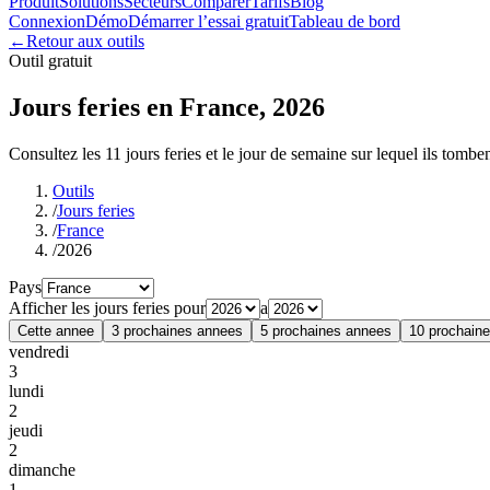
Produit
Solutions
Secteurs
Comparer
Tarifs
Blog
Connexion
Démo
Démarrer l’essai gratuit
Tableau de bord
←
Retour aux outils
Outil gratuit
Jours feries en France, 2026
Consultez les 11 jours feries et le jour de semaine sur lequel ils tomben
Outils
/
Jours feries
/
France
/
2026
Pays
Afficher les jours feries pour
a
Cette annee
3 prochaines annees
5 prochaines annees
10 prochain
vendredi
3
lundi
2
jeudi
2
dimanche
1