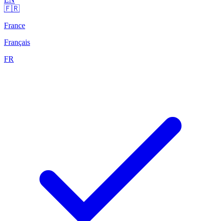
🇫🇷
France
Français
FR