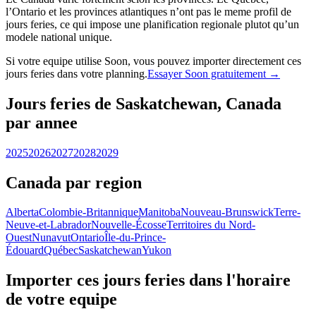
l’Ontario et les provinces atlantiques n’ont pas le meme profil de
jours feries, ce qui impose une planification regionale plutot qu’un
modele national unique.
Si votre equipe utilise Soon, vous pouvez importer directement ces
jours feries dans votre planning.
Essayer Soon gratuitement →
Jours feries de Saskatchewan, Canada
par annee
2025
2026
2027
2028
2029
Canada par region
Alberta
Colombie-Britannique
Manitoba
Nouveau-Brunswick
Terre-
Neuve-et-Labrador
Nouvelle-Écosse
Territoires du Nord-
Ouest
Nunavut
Ontario
Île-du-Prince-
Édouard
Québec
Saskatchewan
Yukon
Importer ces jours feries dans l'horaire
de votre equipe