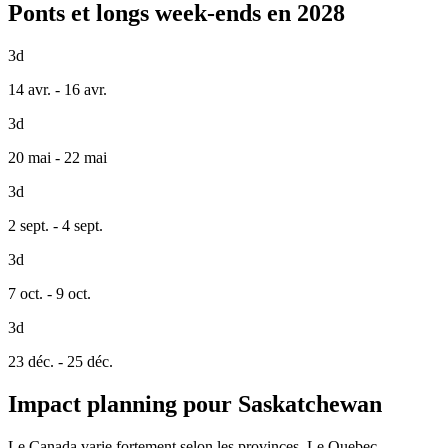
Ponts et longs week-ends en 2028
3d
14 avr. - 16 avr.
3d
20 mai - 22 mai
3d
2 sept. - 4 sept.
3d
7 oct. - 9 oct.
3d
23 déc. - 25 déc.
Impact planning pour Saskatchewan
Le Canada varie fortement selon les provinces. Le Quebec,