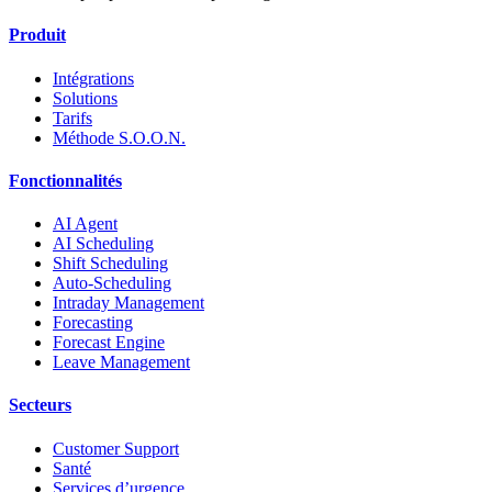
Produit
Intégrations
Solutions
Tarifs
Méthode S.O.O.N.
Fonctionnalités
AI Agent
AI Scheduling
Shift Scheduling
Auto-Scheduling
Intraday Management
Forecasting
Forecast Engine
Leave Management
Secteurs
Customer Support
Santé
Services d’urgence