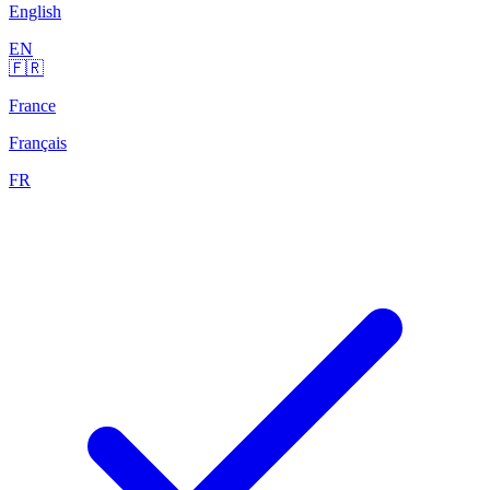
English
EN
🇫🇷
France
Français
FR