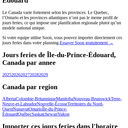
Édouard
Le Canada varie fortement selon les provinces. Le Quebec,
l’Ontario et les provinces atlantiques n’ont pas le meme profil de
jours feries, ce qui impose une planification regionale plutot qu’un
modele national unique.
Si votre equipe utilise Soon, vous pouvez importer directement ces
jours feries dans votre planning.
Essayer Soon gratuitement →
Jours feries de Île-du-Prince-Édouard,
Canada par annee
2025
2026
2027
2028
2029
Canada par region
Alberta
Colombie-Britannique
Manitoba
Nouveau-Brunswick
Terre-
Neuve-et-Labrador
Nouvelle-Écosse
Territoires du Nord-
Ouest
Nunavut
Ontario
Île-du-Prince-
Édouard
Québec
Saskatchewan
Yukon
Importer ces jours feries dans l'horaire