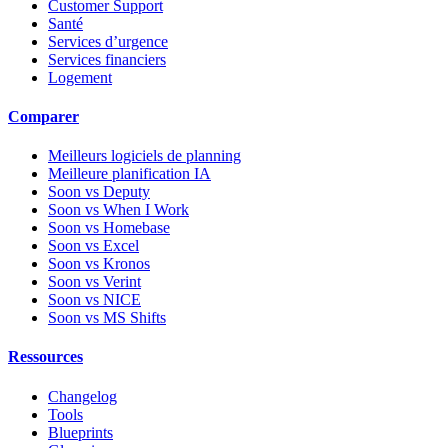
Customer Support
Santé
Services d’urgence
Services financiers
Logement
Comparer
Meilleurs logiciels de planning
Meilleure planification IA
Soon vs Deputy
Soon vs When I Work
Soon vs Homebase
Soon vs Excel
Soon vs Kronos
Soon vs Verint
Soon vs NICE
Soon vs MS Shifts
Ressources
Changelog
Tools
Blueprints