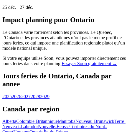
25 déc. - 27 déc.
Impact planning pour Ontario
Le Canada varie fortement selon les provinces. Le Quebec,
l’Ontario et les provinces atlantiques n’ont pas le meme profil de
jours feries, ce qui impose une planification regionale plutot qu’un
modele national unique.
Si votre equipe utilise Soon, vous pouvez importer directement ces
jours feries dans votre planning.
Essayer Soon gratuitement →
Jours feries de Ontario, Canada par
annee
2025
2026
2027
2028
2029
Canada par region
Alberta
Colombie-Britannique
Manitoba
Nouveau-Brunswick
Terre-
Neuve-et-Labrador
Nouvelle-Écosse
Territoires du Nord-
Ouest
Nunavut
Ontario
Île-du-Prince-