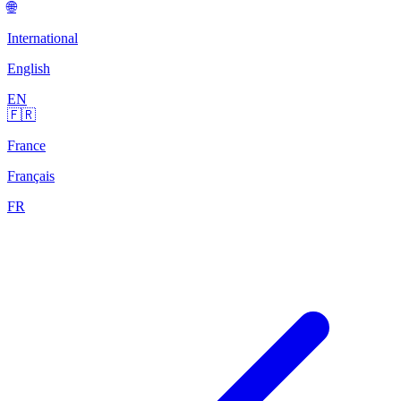
🌐
International
English
EN
🇫🇷
France
Français
FR