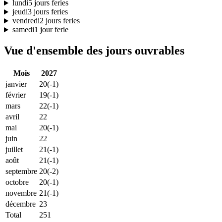
lundi
5 jours feries
jeudi
3 jours feries
vendredi
2 jours feries
samedi
1 jour ferie
Vue d'ensemble des jours ouvrables
Mois
2027
janvier
20
(-1)
février
19
(-1)
mars
22
(-1)
avril
22
mai
20
(-1)
juin
22
juillet
21
(-1)
août
21
(-1)
septembre
20
(-2)
octobre
20
(-1)
novembre
21
(-1)
décembre
23
Total
251