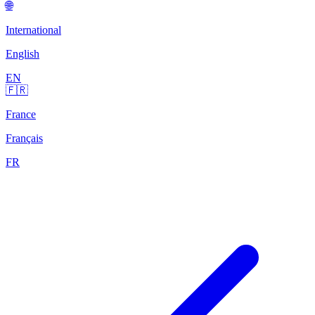
🌐
International
English
EN
🇫🇷
France
Français
FR