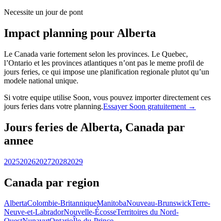
Necessite un jour de pont
Impact planning pour Alberta
Le Canada varie fortement selon les provinces. Le Quebec,
l’Ontario et les provinces atlantiques n’ont pas le meme profil de
jours feries, ce qui impose une planification regionale plutot qu’un
modele national unique.
Si votre equipe utilise Soon, vous pouvez importer directement ces
jours feries dans votre planning.
Essayer Soon gratuitement →
Jours feries de Alberta, Canada par
annee
2025
2026
2027
2028
2029
Canada par region
Alberta
Colombie-Britannique
Manitoba
Nouveau-Brunswick
Terre-
Neuve-et-Labrador
Nouvelle-Écosse
Territoires du Nord-
Ouest
Nunavut
Ontario
Île-du-Prince-