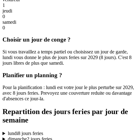
1
jeudi
0
samedi
0
Choisir un jour de conge ?
Si vous travaillez a temps partiel ou choisissez un jour de garde,
lundi vous donne le plus de jours feries sur 2029 (8 jours). C'est 8
jours libres de plus que samedi.
Planifier un planning ?
Pour la planification : lundi est votre jour le plus perturbe sur 2029,
avec 8 jours feries. Prevoyez une couverture reduite ou davantage
d'absences ce jour-la.
Repartition des jours feries par jour de
semaine
lundi
8 jours feries
dimanche
2 jours feries