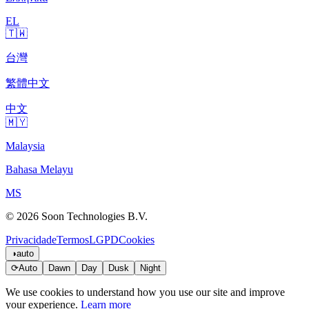
EL
🇹🇼
台灣
繁體中文
中文
🇲🇾
Malaysia
Bahasa Melayu
MS
© 2026 Soon Technologies B.V.
Privacidade
Termos
LGPD
Cookies
◑
auto
⟳
Auto
Dawn
Day
Dusk
Night
We use cookies to understand how you use our site and improve
your experience.
Learn more