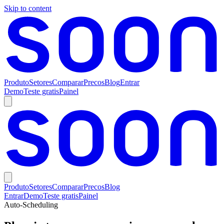
Skip to content
Produto
Setores
Comparar
Precos
Blog
Entrar
Demo
Teste gratis
Painel
Produto
Setores
Comparar
Precos
Blog
Entrar
Demo
Teste gratis
Painel
Auto-Scheduling