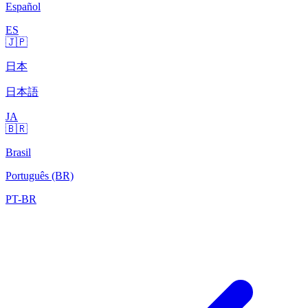
Español
ES
🇯🇵
日本
日本語
JA
🇧🇷
Brasil
Português (BR)
PT-BR