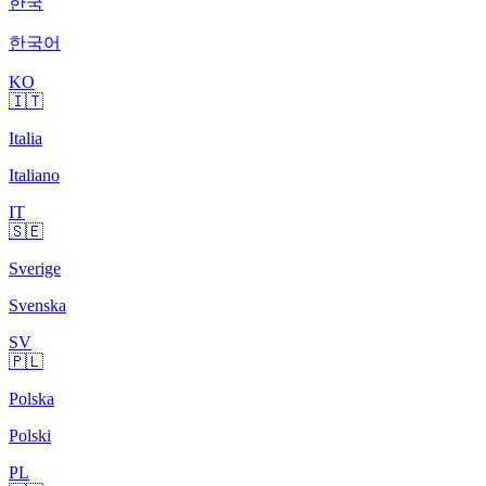
한국
한국어
KO
🇮🇹
Italia
Italiano
IT
🇸🇪
Sverige
Svenska
SV
🇵🇱
Polska
Polski
PL