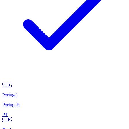
🇵🇹
Portugal
Português
PT
🇰🇷