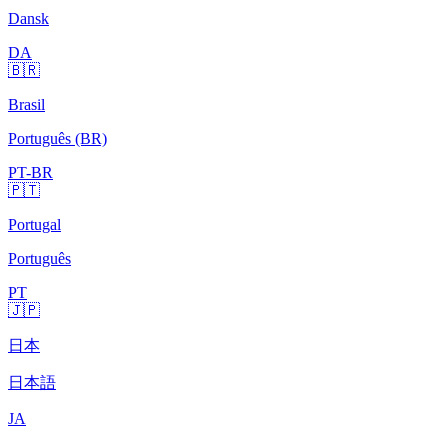
Dansk
DA
🇧🇷
Brasil
Português (BR)
PT-BR
🇵🇹
Portugal
Português
PT
🇯🇵
日本
日本語
JA