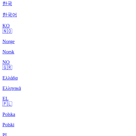
한국
한국어
KO
🇳🇴
Norge
Norsk
NO
🇬🇷
Ελλάδα
Ελληνικά
EL
🇵🇱
Polska
Polski
PL