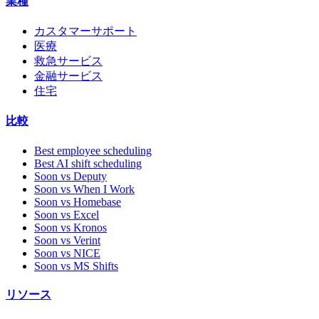
業種
カスタマーサポート
医療
救急サービス
金融サービス
住宅
比較
Best employee scheduling
Best AI shift scheduling
Soon vs Deputy
Soon vs When I Work
Soon vs Homebase
Soon vs Excel
Soon vs Kronos
Soon vs Verint
Soon vs NICE
Soon vs MS Shifts
リソース