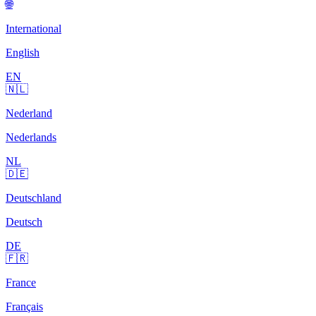
🌐
International
English
EN
🇳🇱
Nederland
Nederlands
NL
🇩🇪
Deutschland
Deutsch
DE
🇫🇷
France
Français