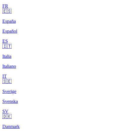
FR
🇪🇸
España
Español
ES
🇮🇹
Italia
Italiano
IT
🇸🇪
Sverige
Svenska
SV
🇩🇰
Danmark