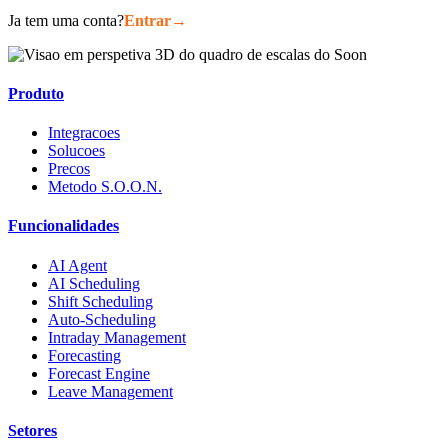
Ja tem uma conta?
Entrar
→
Produto
Integracoes
Solucoes
Precos
Metodo S.O.O.N.
Funcionalidades
AI Agent
AI Scheduling
Shift Scheduling
Auto-Scheduling
Intraday Management
Forecasting
Forecast Engine
Leave Management
Setores