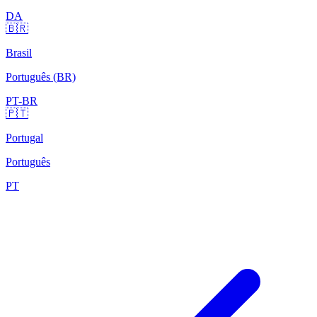
DA
🇧🇷
Brasil
Português (BR)
PT-BR
🇵🇹
Portugal
Português
PT