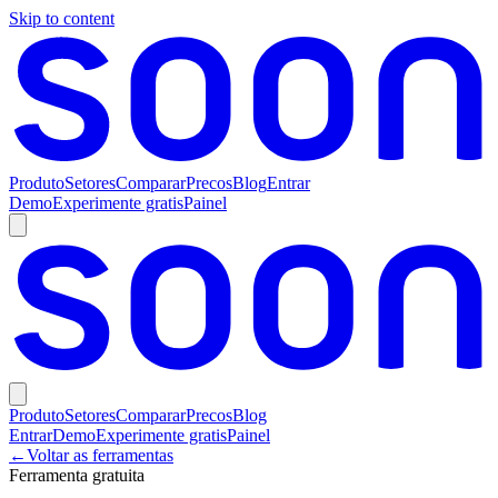
Skip to content
Produto
Setores
Comparar
Precos
Blog
Entrar
Demo
Experimente gratis
Painel
Produto
Setores
Comparar
Precos
Blog
Entrar
Demo
Experimente gratis
Painel
←
Voltar as ferramentas
Ferramenta gratuita