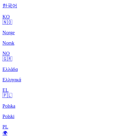
한국어
KO
🇳🇴
Norge
Norsk
NO
🇬🇷
Ελλάδα
Ελληνικά
EL
🇵🇱
Polska
Polski
PL
🌍