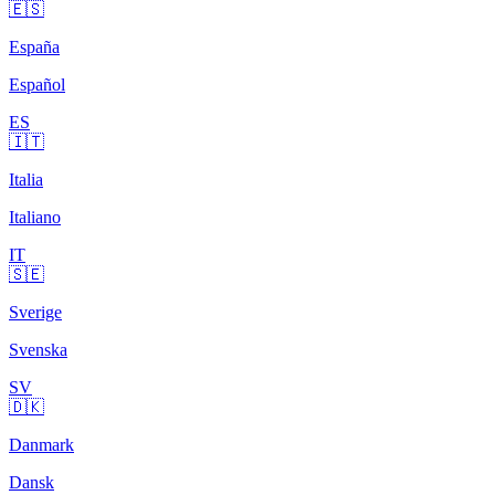
🇪🇸
España
Español
ES
🇮🇹
Italia
Italiano
IT
🇸🇪
Sverige
Svenska
SV
🇩🇰
Danmark
Dansk