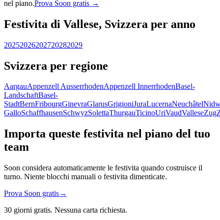
nel piano.
Prova Soon gratis →
Festivita di Vallese, Svizzera per anno
2025
2026
2027
2028
2029
Svizzera per regione
Aargau
Appenzell Ausserrhoden
Appenzell Innerrhoden
Basel-
Landschaft
Basel-
Stadt
Bern
Fribourg
Ginevra
Glarus
Grigioni
Jura
Lucerna
Neuchâtel
Nidw
Gallo
Schaffhausen
Schwyz
Soletta
Thurgau
Ticino
Uri
Vaud
Vallese
Zug
Importa queste festivita nel piano del tuo
team
Soon considera automaticamente le festivita quando costruisce il
turno. Niente blocchi manuali o festivita dimenticate.
Prova Soon gratis
→
30 giorni gratis. Nessuna carta richiesta.