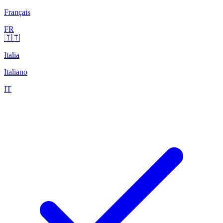
Français
FR
🇮🇹
Italia
Italiano
IT