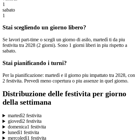
1
sabato
1
Stai scegliendo un giorno libero?
Se lavori part-time o scegli un giorno di asilo, martedì ti da piu
festivita tra 2028 (2 giorni). Sono 1 giorni liberi in piu rispetto a
sabato.
Stai pianificando i turni?
Per la pianificazione: martedì e il giorno piu impattato tra 2028, con
2 festivita. Prevedi meno copertura o piu assenze in quel giorno.
Distribuzione delle festivita per giorno
della settimana
martedì
2 festivita
giovedì
2 festivita
domenica
1 festivita
lunedì
1 festivita
mercoledì
1 festivita