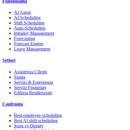
Funzionalita
AI Agent
AI Scheduling
Shift Scheduling
Auto-Scheduling
Intraday Management
Forecasting
Forecast Engine
Leave Management
Settori
Assistenza Clienti
Sanita
Servizi di Emergenza
Servizi Finanziari
Edilizia Residenziale
Confronta
Best employee scheduling
Best AI shift scheduling
Soon vs Deputy