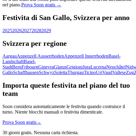
nel piano.
Prova Soon gratis →
Festivita di San Gallo, Svizzera per anno
2025
2026
2027
2028
2029
Svizzera per regione
Aargau
Appenzell Ausserrhoden
Appenzell Innerrhoden
Basel-
Landschaft
Basel-
Stadt
Bern
Fribourg
Ginevra
Glarus
Grigioni
Jura
Lucerna
Neuchâtel
Nidw
Gallo
Schaffhausen
Schwyz
Soletta
Thurgau
Ticino
Uri
Vaud
Vallese
Zug
Importa queste festivita nel piano del tuo
team
Soon considera automaticamente le festivita quando costruisce il
turno. Niente blocchi manuali o festivita dimenticate.
Prova Soon gratis
→
30 giorni gratis. Nessuna carta richiesta.