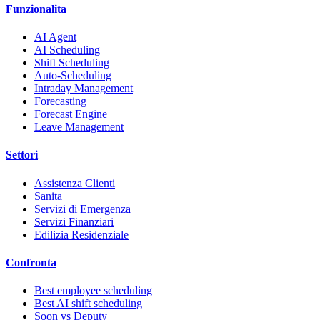
Funzionalita
AI Agent
AI Scheduling
Shift Scheduling
Auto-Scheduling
Intraday Management
Forecasting
Forecast Engine
Leave Management
Settori
Assistenza Clienti
Sanita
Servizi di Emergenza
Servizi Finanziari
Edilizia Residenziale
Confronta
Best employee scheduling
Best AI shift scheduling
Soon vs Deputy