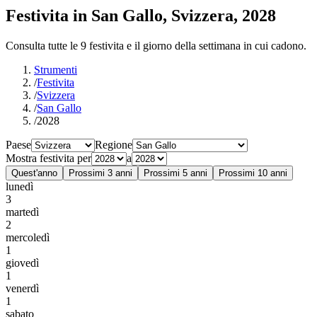
Festivita in San Gallo, Svizzera, 2028
Consulta tutte le 9 festivita e il giorno della settimana in cui cadono.
Strumenti
/
Festivita
/
Svizzera
/
San Gallo
/
2028
Paese
Regione
Mostra festivita per
a
Quest'anno
Prossimi 3 anni
Prossimi 5 anni
Prossimi 10 anni
lunedì
3
martedì
2
mercoledì
1
giovedì
1
venerdì
1
sabato