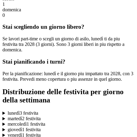
1
domenica
0
Stai scegliendo un giorno libero?
Se lavori part-time o scegli un giorno di asilo, lunedì ti da piu
festivita tra 2028 (3 giorni). Sono 3 giorni liberi in piu rispetto a
domenica.
Stai pianificando i turni?
Per la pianificazione: lunedì e il giorno piu impattato tra 2028, con 3
festivita. Prevedi meno copertura o piu assenze in quel giorno.
Distribuzione delle festivita per giorno
della settimana
lunedì
3 festivita
martedì
2 festivita
mercoledì
1 festivita
giovedì
1 festivita
venerdì
1 festivita