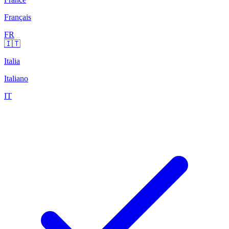
Français
FR
🇮🇹
Italia
Italiano
IT