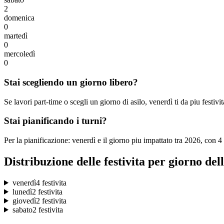
2
domenica
0
martedì
0
mercoledì
0
Stai scegliendo un giorno libero?
Se lavori part-time o scegli un giorno di asilo, venerdì ti da piu festivi
Stai pianificando i turni?
Per la pianificazione: venerdì e il giorno piu impattato tra 2026, con 4
Distribuzione delle festivita per giorno del
venerdì
4 festivita
lunedì
2 festivita
giovedì
2 festivita
sabato
2 festivita