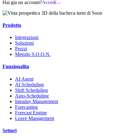
Hai gia un account?
Accedi
→
Prodotto
Integrazioni
Soluzioni
Prezzi
Metodo S.O.O.N.
Funzionalita
AI Agent
AI Scheduling
Shift Scheduling
Auto-Scheduling
Intraday Management
Forecasting
Forecast Engine
Leave Management
Settori