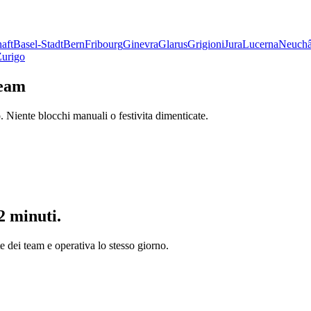
aft
Basel-Stadt
Bern
Fribourg
Ginevra
Glarus
Grigioni
Jura
Lucerna
Neuchâ
Zurigo
team
. Niente blocchi manuali o festivita dimenticate.
2 minuti.
te dei team e operativa lo stesso giorno.