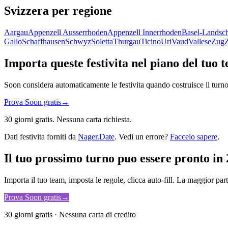
Svizzera per regione
Aargau
Appenzell Ausserrhoden
Appenzell Innerrhoden
Basel-Landsch
Gallo
Schaffhausen
Schwyz
Soletta
Thurgau
Ticino
Uri
Vaud
Vallese
Zug
Importa queste festivita nel piano del tuo 
Soon considera automaticamente le festivita quando costruisce il turno
Prova Soon gratis
→
30 giorni gratis. Nessuna carta richiesta.
Dati festivita forniti da
Nager.Date
. Vedi un errore?
Faccelo sapere
.
Il tuo prossimo turno puo essere pronto in 
Importa il tuo team, imposta le regole, clicca auto-fill. La maggior par
Prova Soon gratis
→
30 giorni gratis · Nessuna carta di credito