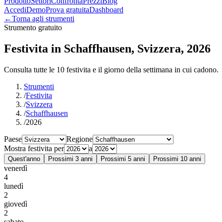
Prodotto
Settori
Confronta
Prezzi
Blog
Accedi
Demo
Prova gratuita
Dashboard
←
Torna agli strumenti
Strumento gratuito
Festivita in Schaffhausen, Svizzera, 2026
Consulta tutte le 10 festivita e il giorno della settimana in cui cadono.
Strumenti
/
Festivita
/
Svizzera
/
Schaffhausen
/
2026
Paese
Regione
Mostra festivita per
a
Quest'anno
Prossimi 3 anni
Prossimi 5 anni
Prossimi 10 anni
venerdì
4
lunedì
2
giovedì
2
sabato