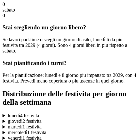
0
sabato
0
Stai scegliendo un giorno libero?
Se lavori part-time o scegli un giorno di asilo, lunedì ti da piu
festivita tra 2029 (4 giorni). Sono 4 giorni liberi in piu rispetto a
sabato.
Stai pianificando i turni?
Per la pianificazione: lunedì e il giorno piu impattato tra 2029, con 4
festivita. Prevedi meno copertura o piu assenze in quel giorno.
Distribuzione delle festivita per giorno
della settimana
lunedì
4 festivita
giovedì
2 festivita
martedì
1 festivita
mercoledì
1 festivita
venerdì
1 festivita